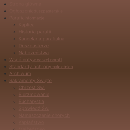
Strona główna
Ogłoszenia
duszpasterskie
Parafia
informacje
Kaplica
Historia parafii
Kancelaria parafialna
Duszpasterze
Nabożeństwa
Wspólnoty
w naszej parafii
Standardy ochrony
małoletnich
Archiwum
Sakramenty Święte
Chrzest Św.
Bierzmowanie
Eucharystia
Spowiedź Św.
Namaszczenie chorych
Kapłaństwo
Małżeństwo