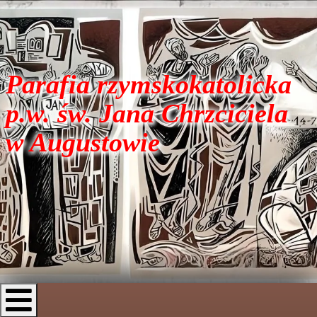
Parafia rzymskokatolicka
p.w. św. Jana Chrzciciela
w Augustowie