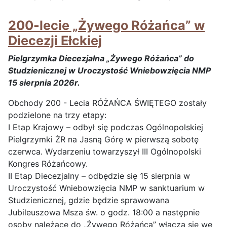
200-lecie „Żywego Różańca” w
Diecezji Ełckiej
Pielgrzymka Diecezjalna „Żywego Różańca” do
Studzienicznej w Uroczystość Wniebowzięcia NMP
15 sierpnia 2026r.
Obchody 200 - Lecia RÓŻAŃCA ŚWIĘTEGO zostały
podzielone na trzy etapy:
I Etap Krajowy – odbył się podczas Ogólnopolskiej
Pielgrzymki ŻR na Jasną Górę w pierwszą sobotę
czerwca. Wydarzeniu towarzyszył III Ogólnopolski
Kongres Różańcowy.
II Etap Diecezjalny – odbędzie się 15 sierpnia w
Uroczystość Wniebowzięcia NMP w sanktuarium w
Studzienicznej, gdzie będzie sprawowana
Jubileuszowa Msza św. o godz. 18:00 a następnie
osoby należące do „Żywego Różańca” włączą się we