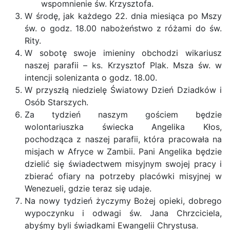
wspomnienie św. Krzysztofa.
W środę, jak każdego 22. dnia miesiąca po Mszy
św. o godz. 18.00 nabożeństwo z różami do św.
Rity.
W sobotę swoje imieniny obchodzi wikariusz
naszej parafii – ks. Krzysztof Plak. Msza św. w
intencji solenizanta o godz. 18.00.
W przyszłą niedzielę Światowy Dzień Dziadków i
Osób Starszych.
Za tydzień naszym gościem będzie
wolontariuszka świecka Angelika Kłos,
pochodząca z naszej parafii, która pracowała na
misjach w Afryce w Zambii. Pani Angelika będzie
dzielić się świadectwem misyjnym swojej pracy i
zbierać ofiary na potrzeby placówki misyjnej w
Wenezueli, gdzie teraz się udaje.
Na nowy tydzień życzymy Bożej opieki, dobrego
wypoczynku i odwagi św. Jana Chrzciciela,
abyśmy byli świadkami Ewangelii Chrystusa.