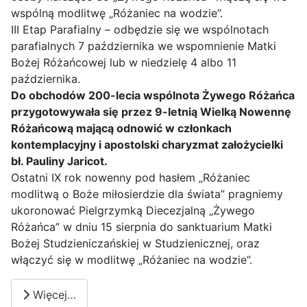
wspólną modlitwę „Różaniec na wodzie”.
III Etap Parafialny – odbędzie się we wspólnotach
parafialnych 7 października we wspomnienie Matki
Bożej Różańcowej lub w niedzielę 4 albo 11
października.
Do obchodów 200-lecia wspólnota Żywego Różańca
przygotowywała się przez 9-letnią Wielką Nowennę
Różańcową mającą odnowić w członkach
kontemplacyjny i apostolski charyzmat założycielki
bł. Pauliny Jaricot.
Ostatni IX rok nowenny pod hasłem „Różaniec
modlitwą o Boże miłosierdzie dla świata” pragniemy
ukoronować Pielgrzymką Diecezjalną „Żywego
Różańca” w dniu 15 sierpnia do sanktuarium Matki
Bożej Studzieniczańskiej w Studzienicznej, oraz
włączyć się w modlitwę „Różaniec na wodzie”.
Więcej…