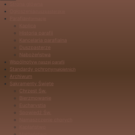
Strona główna
Ogłoszenia
duszpasterskie
Parafia
informacje
Kaplica
Historia parafii
Kancelaria parafialna
Duszpasterze
Nabożeństwa
Wspólnoty
w naszej parafii
Standardy ochrony
małoletnich
Archiwum
Sakramenty Święte
Chrzest Św.
Bierzmowanie
Eucharystia
Spowiedź Św.
Namaszczenie chorych
Kapłaństwo
Małżeństwo