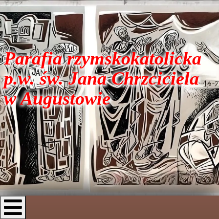
Parafia rzymskokatolicka
p.w. św. Jana Chrzciciela
w Augustowie