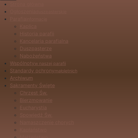
Strona główna
Ogłoszenia
duszpasterskie
Parafia
informacje
Kaplica
Historia parafii
Kancelaria parafialna
Duszpasterze
Nabożeństwa
Wspólnoty
w naszej parafii
Standardy ochrony
małoletnich
Archiwum
Sakramenty Święte
Chrzest Św.
Bierzmowanie
Eucharystia
Spowiedź Św.
Namaszczenie chorych
Kapłaństwo
Małżeństwo