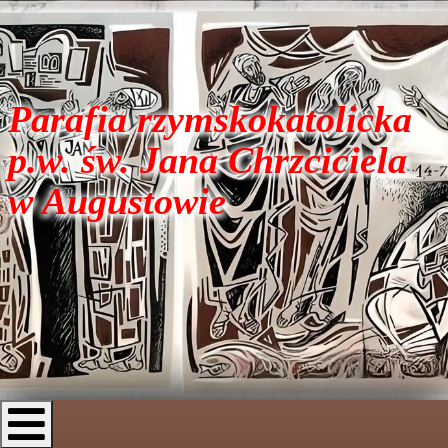
Parafia rzymskokatolicka
p.w. św. Jana Chrzciciela
w Augustowie