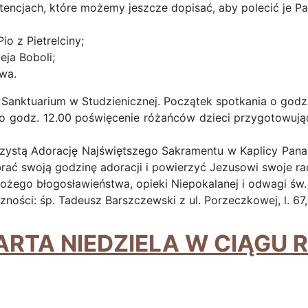
encjach, które możemy jeszcze dopisać, aby polecić je Pa
o z Pietrelciny;
ja Boboli;
wa.
Sanktuarium w Studzienicznej. Początek spotkania o godz.
 o godz. 12.00 poświęcenie różańców dzieci przygotowując
zystą Adorację Najświętszego Sakramentu w Kaplicy Pana 
rać swoją godzinę adoracji i powierzyć Jezusowi swoje rado
żego błogosławieństwa, opieki Niepokalanej i odwagi św. 
ności: śp. Tadeusz Barszczewski z ul. Porzeczkowej, l. 67
TA NIEDZIELA W CIĄGU RO