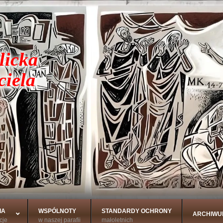
licka
ciela
IA
WSPÓLNOTY
STANDARDY OCHRONY
ARCHIWU
cje
w naszej parafii
małoletnich