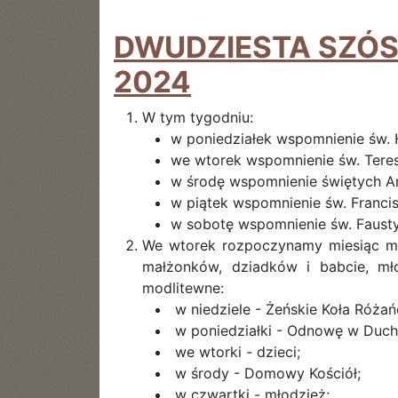
DWUDZIESTA SZÓST
2024
W tym tygodniu:
w poniedziałek wspomnienie św. 
we wtorek wspomnienie św. Teres
w środę wspomnienie świętych A
w piątek wspomnienie św. Franci
w sobotę wspomnienie św. Fausty
We wtorek rozpoczynamy miesiąc mo
małżonków, dziadków i babcie, mło
modlitewne:
w niedziele - Żeńskie Koła Róża
w poniedziałki - Odnowę w Duch
we wtorki - dzieci;
w środy - Domowy Kościół;
w czwartki - młodzież;