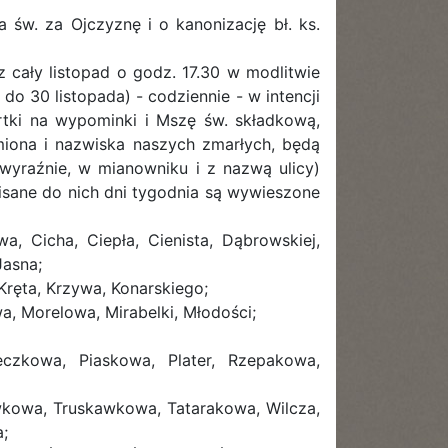
 św. za Ojczyznę i o kanonizację bł. ks.
 cały listopad o godz. 17.30 w modlitwie
 30 listopada) - codziennie - w intencji
ki na wypominki i Mszę św. składkową,
miona i nazwiska naszych zmarłych, będą
 wyraźnie, w mianowniku i z nazwą ulicy)
pisane do nich dni tygodnia są wywieszone
a, Cicha, Ciepła, Cienista, Dąbrowskiej,
Jasna;
ręta, Krzywa, Konarskiego;
, Morelowa, Mirabelki, Młodości;
eczkowa, Piaskowa, Plater, Rzepakowa,
iwkowa, Truskawkowa, Tatarakowa, Wilcza,
;