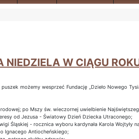
NIEDZIELA W CIĄGU ROKU 
do puszek możemy wesprzeć Fundację „Dzieło Nowego Tysiąc
arodowej; po Mszy św. wieczornej uwielbienie Najświętsze
eresy od Jezusa - Światowy Dzień Dziecka Utraconego;
gi Śląskiej - rocznica wyboru kardynała Karola Wojtyły na
o Ignacego Antiocheńskiego;