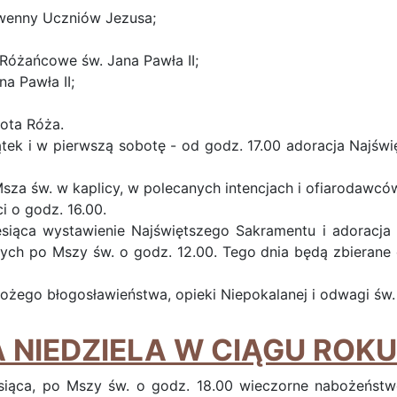
owenny Uczniów Jezusa;
 Różańcowe św. Jana Pawła II;
na Pawła II;
łota Róża.
tek i w pierwszą sobotę - od godz. 17.00 adoracja Najś
za św. w kaplicy, w polecanych intencjach i ofiarodawców
i o godz. 16.00.
esiąca wystawienie Najświętszego Sakramentu i adoracja
ych po Mszy św. o godz. 12.00. Tego dnia będą zbierane
żego błogosławieństwa, opieki Niepokalanej i odwagi św. 
 NIEDZIELA W CIĄGU ROKU 
esiąca, po Mszy św. o godz. 18.00 wieczorne nabożeńst