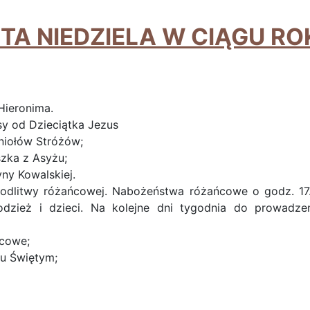
A NIEDZIELA W CIĄGU ROK
Hieronima.
y od Dzieciątka Jezus
niołów Stróżów;
szka z Asyżu;
ny Kowalskiej.
dlitwy różańcowej. Nabożeństwa różańcowe o godz. 17
dzież i dzieci. Na kolejne dni tygodnia do prowadze
ńcowe;
u Świętym;