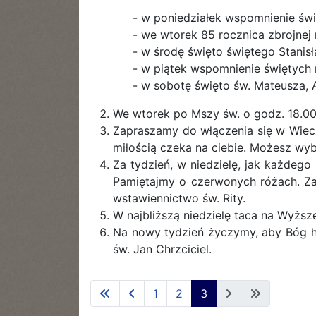
- w poniedziałek wspomnienie świ
- we wtorek 85 rocznica zbrojnej
- w środę święto świętego Stanisł
- w piątek wspomnienie świętych
- w sobotę święto św. Mateusza, A
We wtorek po Mszy św. o godz. 18.00
Zapraszamy do włączenia się w Wiec
miłością czeka na ciebie. Możesz wyb
Za tydzień, w niedzielę, jak każdeg
Pamiętajmy o czerwonych różach. Za
wstawiennictwo św. Rity.
W najbliższą niedzielę taca na Wyżs
Na nowy tydzień życzymy, aby Bóg ho
św. Jan Chrzciciel.
1
2
3