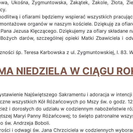
, Ukośna, Zygmuntowska, Zakątek, Zakole, Złota, Ziel
cy.
modlitwą i ofiarami będziemy wspierać wszystkich pracując
ontażowe organów w naszym kościele. Dziękuję za ofiarę
 Pana Jezusa Klęczącego. Dziękujemy za ofiary składane na
Bożych darów, szczególnej opieki Matki Zbawiciela i od
ności śp. Teresa Karbowska z ul. Zygmuntowskiej, l. 83.
W
A NIEDZIELA W CIĄGU ROKU
ystawienie Najświętszego Sakramentu i adoracja w intencji
ięczne wszystkich Kół Różańcowych po Mszy św. o godz. 12
zież i dorosłych do udziału w codziennym nabożeństwie 
iętszej Maryi Panny Różańcowej; to święto patronalne wsz
 św. Andrzeja Boboli.
ści i odwagi św. Jana Chrzciciela w codziennych wybora