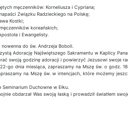
ętych męczenników: Korneliusza i Cypriana;
 napaści Związku Radzieckiego na Polskę;
awa Kostki;
 męczenników koreańskich;
postoła i Ewangelisty.
 nowenna do św. Andrzeja Boboli.
zystą Adorację Najświętszego Sakramentu w Kaplicy Pana 
rać swoją godzinę adoracji i powierzyć Jezusowi swoje rado
o 22-go dnia miesiąca, zapraszamy na Mszę św. o godz. 18
praszamy na Mszę św. w intencjach, które możemy jeszc
ze Seminarium Duchowne w Ełku.
jnie obdarzał Was swoją łaską i prowadził światłem swo