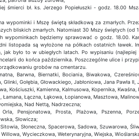
za, patrona służby zdrowia;
j śmierci bł. ks. Jerzego Popiełuszki - godz. 18.00 Msza
 na wypominki i Mszę świętą składkową za zmarłych. Przez
h bliskich zmarłych. Natomiast 30 Mszy świętych (od 1 do
h wypominkach będziemy sprawować o godz. 18.00. Kart
ni listopada są wyłożone na półkach ostatnich ławek. I
 jak było to w ubiegłych latach. Po wypisaniu (najlepiej
celarii do końca października. Poszczególne ulice i przy
porządkowaniu grobów na cmentarzu.
natna, Barwna, Biernatki, Bociania, Biwakowa, Czereśniow
 Glinki, Gołębia, Głowackiego, Jabłoniowa, Jana Pawła II, 
a, Kościuszki, Kamienna, Kalmusowa, Kopernika, Kwaśna, K
a, Łamana, Łączna, Łąkowa, Łopianowa, Masztowa, Malinowa
omiejska, Nad Nettą, Nadrzeczna;
 Orla, Pensjonatowa, Prosta, Plażowa, Pszenna, Porz
wska, Słowicza;
sk, Sitowia, Słoneczna, Spacerowa, Sadowa, Szuwarowa, Śl
Willowa, Wycieczkowa, Weterynaryjna, Wiejska, Wioślarska