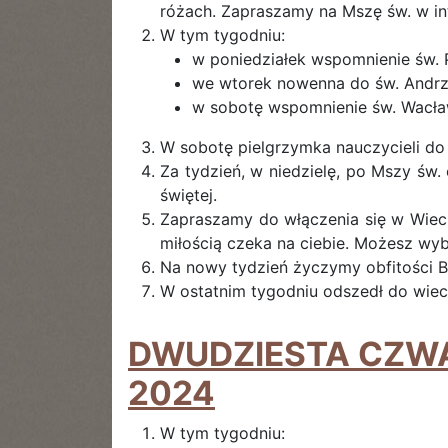
różach. Zapraszamy na Mszę św. w int
W tym tygodniu:
w poniedziałek wspomnienie św. Pi
we wtorek nowenna do św. Andrze
w sobotę wspomnienie św. Wacła
W sobotę pielgrzymka nauczycieli do 
Za tydzień, w niedzielę, po Mszy św.
świętej.
Zapraszamy do włączenia się w Wiec
miłością czeka na ciebie. Możesz wyb
Na nowy tydzień życzymy obfitości Bo
W ostatnim tygodniu odszedł do wiecz
DWUDZIESTA CZWAR
2024
W tym tygodniu: