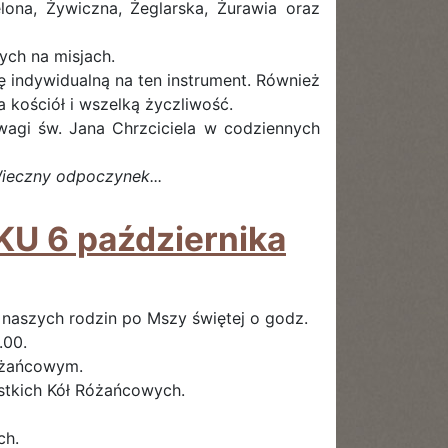
ona, Żywiczna, Żeglarska, Żurawia oraz
ych na misjach.
 indywidualną na ten instrument. Również
 kościół i wszelką życzliwość.
wagi św. Jana Chrzciciela w codziennych
ieczny odpoczynek...
 6 października
 naszych rodzin po Mszy świętej o godz.
.00.
różańcowym.
ystkich Kół Różańcowych.
ch.