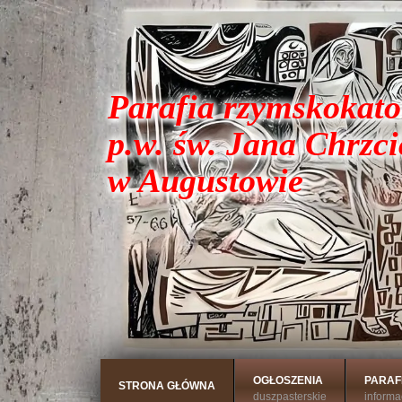
Parafia rzymskokato
p.w. św. Jana Chrzci
w Augustowie
OGŁOSZENIA
PARAF
STRONA GŁÓWNA
duszpasterskie
informa