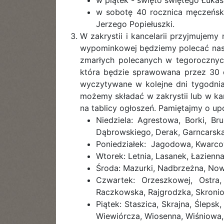
w piątek - święto świętego Łukas
w sobotę 40 rocznica męczeńskie
Jerzego Popiełuszki.
W zakrystii i kancelarii przyjmujemy
wypominkowej będziemy polecać naszyc
zmarłych polecanych w tegorocznyc
która będzie sprawowana przez 30 d
wyczytywane w kolejne dni tygodnia,
możemy składać w zakrystii lub w kan
na tablicy ogłoszeń. Pamiętajmy o u
Niedziela: Agrestowa, Borki, Bru
Dąbrowskiego, Derak, Garncarska,
Poniedziałek: Jagodowa, Kwarcow
Wtorek: Letnia, Lasanek, Łazienn
Środa: Mazurki, Nadbrzeżna, Now
Czwartek: Orzeszkowej, Ostra,
Raczkowska, Rajgrodzka, Skronio
Piątek: Staszica, Skrajna, Ślep
Wiewiórcza, Wiosenna, Wiśniowa, 