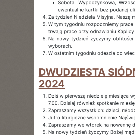
Sobota: Wypoczynkowa, Wrzosowa
ewentualne kartki bez podanej uli
Za tydzień Niedziela Misyjna. Naszą 
W tym tygodniu rozpoczniemy prace m
trwają prace przy odnawianiu Kaplicy
Na nowy tydzień życzymy obfitości 
wyborach.
W ostatnim tygodniu odeszła do wiecz
DWUDZIESTA SIÓDM
2024
Dziś w pierwszą niedzielę miesiąca w
7.00. Dzisiaj również spotkanie mies
Zapraszamy wszystkich: dzieci, młod
Jutro liturgiczne wspomnienie Najśw
Zapraszamy we wtorek na nowennę do
Na nowy tydzień życzymy Bożej mądro