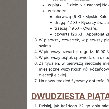
w piątki - Dzieło Nieustannej N
w soboty:
pierwszą (5 X) - Męskie Koło
drugą (12 X) - Rycerzy św. Ja
trzecią (19 X) - Ćwiarę;
czwartą (26 X) - Apostolat Z
W pierwszy czwartek, w pierwszy pią
święta.
W pierwszy czwartek o godz. 19.00 Ms
W pierwszy piątek spowiedź dla dziec
Za tydzień, w pierwszą niedzielę mi
miesięczne wszystkich Kół Różańcow
diecezji ełckiej.
Na nowy tydzień życzymy obfitości Bo
DWUDZIESTA PIĄTA
Dzisiaj, jak każdego 22-go dnia mi