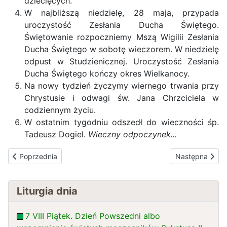
dziecięcych.
W najbliższą niedzielę, 28 maja, przypada
uroczystość Zesłania Ducha Świętego.
Świętowanie rozpoczniemy Mszą Wigilii Zesłania
Ducha Świętego w sobotę wieczorem. W niedzielę
odpust w Studzienicznej. Uroczystość Zesłania
Ducha Świętego kończy okres Wielkanocy.
Na nowy tydzień życzymy wiernego trwania przy
Chrystusie i odwagi św. Jana Chrzciciela w
codziennym życiu.
W ostatnim tygodniu odszedł do wieczności śp.
Tadeusz Dogiel.
Wieczny odpoczynek...
Poprzednia strona: ZESŁANIE DUCHA ŚWIĘTEGO 28.05.2023
Następna stro
Poprzednia
Następna
Liturgia dnia
7 VIII Piątek. Dzień Powszedni albo