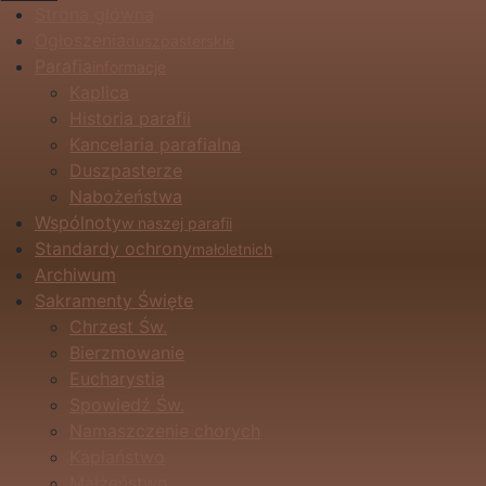
Strona główna
Ogłoszenia
duszpasterskie
Parafia
informacje
Kaplica
Historia parafii
Kancelaria parafialna
Duszpasterze
Nabożeństwa
Wspólnoty
w naszej parafii
Standardy ochrony
małoletnich
Archiwum
Sakramenty Święte
Chrzest Św.
Bierzmowanie
Eucharystia
Spowiedź Św.
Namaszczenie chorych
Kapłaństwo
Małżeństwo