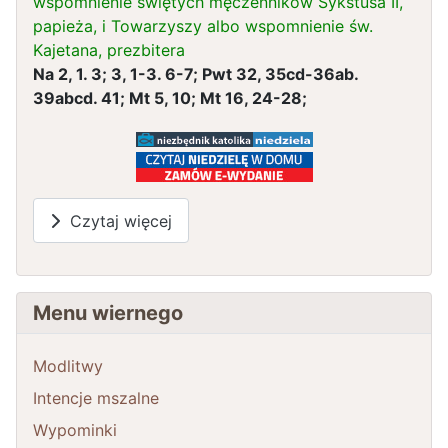
wspomnienie świętych męczenników Sykstusa II,
papieża, i Towarzyszy albo wspomnienie św.
Kajetana, prezbitera
Na 2, 1. 3; 3, 1-3. 6-7; Pwt 32, 35cd-36ab.
39abcd. 41; Mt 5, 10; Mt 16, 24-28;
Czytaj więcej
Menu wiernego
Modlitwy
Intencje mszalne
Wypominki