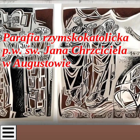
Parafia rzymskokatolicka
p.w. św. Jana Chrzciciela
w Augustowie