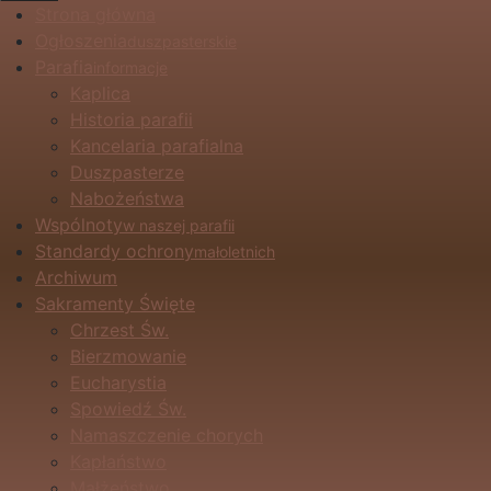
Strona główna
Ogłoszenia
duszpasterskie
Parafia
informacje
Kaplica
Historia parafii
Kancelaria parafialna
Duszpasterze
Nabożeństwa
Wspólnoty
w naszej parafii
Standardy ochrony
małoletnich
Archiwum
Sakramenty Święte
Chrzest Św.
Bierzmowanie
Eucharystia
Spowiedź Św.
Namaszczenie chorych
Kapłaństwo
Małżeństwo