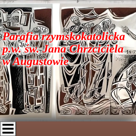
Parafia rzymskokatolicka
p.w. św. Jana Chrzciciela
w Augustowie