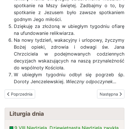
spotkanie na Mszy świętej. Zadbajmy o to, by
spotkanie z Jezusem było zawsze spotkaniem
godnym Jego miłości.
Dziękuję za złożoną w ubiegłym tygodniu ofiarę
na ufundowanie relikwiarza.
Na nowy tydzień, wakacyjny i urlopowy, życzymy
Bożej opieki, zdrowia i odwagi św. Jana
Chrzciciela w podejmowanych codziennych
decyzjach wskazujących na naszą przynależność
do wspólnoty Kościoła.
W ubiegłym tygodniu odbył się pogrzeb śp.
Doroty Jenczelewskiej.
Wieczny odpoczynek...
Poprzednia strona: Zaproszenie
Następna stro
Poprzednia
Następna
Liturgia dnia
9 VIII Niedziela. Dziewiętnasta Niedziela zwykła