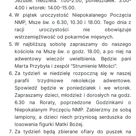
Jezusie: niedziela: 1.00-2.00; poniedziałek: 3.00-
4.00 i wtorek: 14.00-15.00.
W piątek uroczystość Niepokalanego Poczęcia
NMP, Msze św. o 6.30, 10.30 i 18.00. Tego dnia z
racji uroczystości nie obowiązuje
wstrzemięźliwość od pokarmów mięsnych.
W najbliższą sobotę zapraszamy do naszego
kościoła na Mszę św. o godz. 18.00, a po niej na
adwentowy wieczór uwielbienia. Będzie pani
Marta Przybyła i zespół "Strumienie Miłości".
Za tydzień w niedzielę rozpoczną się w naszej
parafii trzydniowe rekolekcje adwentowe.
Spowiedź będzie w poniedziałek i we wtorek.
Zapraszamy dzieci, młodzież i dorosłych na godz.
6.30 na Roraty, poprzedzone Godzinkami o
Niepokalanym Poczęciu NMP. Zabierzmy ze sobą
lampiony, a dzieci niech przyniosą serduszka do
losowania figurki Matki Bożej.
Za tydzień będą zbierane ofiary do puszek na