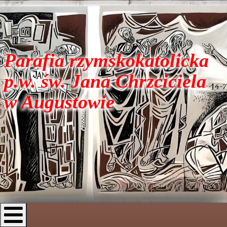
Parafia rzymskokatolicka
p.w. św. Jana Chrzciciela
w Augustowie