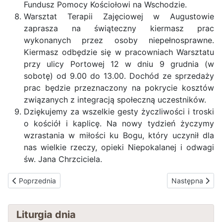
Fundusz Pomocy Kościołowi na Wschodzie.
Warsztat Terapii Zajęciowej w Augustowie
zaprasza na świąteczny kiermasz prac
wykonanych przez osoby niepełnosprawne.
Kiermasz odbędzie się w pracowniach Warsztatu
przy ulicy Portowej 12 w dniu 9 grudnia (w
sobotę) od 9.00 do 13.00. Dochód ze sprzedaży
prac będzie przeznaczony na pokrycie kosztów
związanych z integracją społeczną uczestników.
Dziękujemy za wszelkie gesty życzliwości i troski
o kościół i kaplicę. Na nowy tydzień życzymy
wzrastania w miłości ku Bogu, który uczynił dla
nas wielkie rzeczy, opieki Niepokalanej i odwagi
św. Jana Chrzciciela.
Poprzednia strona: DRUGA NIEDZIELA ADWENTU 10.12.2023
Następna stro
Poprzednia
Następna
Liturgia dnia