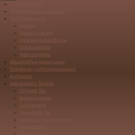
Strona główna
Ogłoszenia
duszpasterskie
Parafia
informacje
Kaplica
Historia parafii
Kancelaria parafialna
Duszpasterze
Nabożeństwa
Wspólnoty
w naszej parafii
Standardy ochrony
małoletnich
Archiwum
Sakramenty Święte
Chrzest Św.
Bierzmowanie
Eucharystia
Spowiedź Św.
Namaszczenie chorych
Kapłaństwo
Małżeństwo