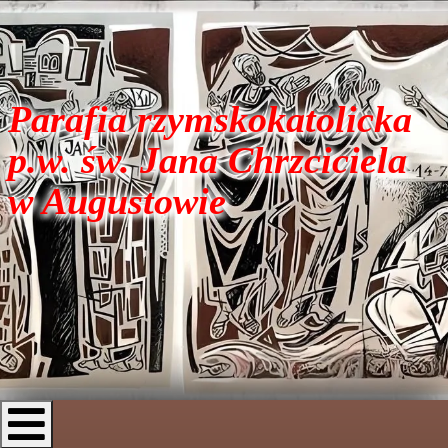
Parafia rzymskokatolicka
p.w. św. Jana Chrzciciela
w Augustowie