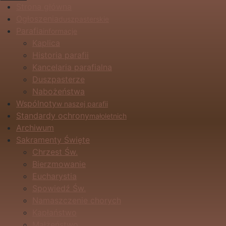
Strona główna
Ogłoszenia
duszpasterskie
Parafia
informacje
Kaplica
Historia parafii
Kancelaria parafialna
Duszpasterze
Nabożeństwa
Wspólnoty
w naszej parafii
Standardy ochrony
małoletnich
Archiwum
Sakramenty Święte
Chrzest Św.
Bierzmowanie
Eucharystia
Spowiedź Św.
Namaszczenie chorych
Kapłaństwo
Małżeństwo