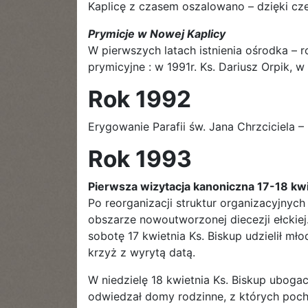
Kaplicę z czasem oszalowano – dzięki cze
Prymicje w Nowej Kaplicy
W pierwszych latach istnienia ośrodka – 
prymicyjne : w 1991r. Ks. Dariusz Orpik, 
Rok 1992
Erygowanie Parafii św. Jana Chrzciciela –
Rok 1993
Pierwsza wizytacja kanoniczna 17-18 kwi
Po reorganizacji struktur organizacyjnych
obszarze nowoutworzonej diecezji ełckiej
sobotę 17 kwietnia Ks. Biskup udzielił m
krzyż z wyrytą datą.
W niedzielę 18 kwietnia Ks. Biskup ubog
odwiedzał domy rodzinne, z których poch