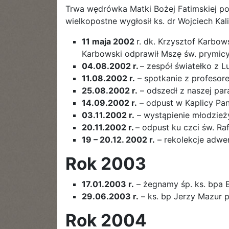
Trwa wędrówka Matki Bożej Fatimskiej po 
wielkopostne wygłosił ks. dr Wojciech Kal
11 maja 2002
r. dk. Krzysztof Karbow
Karbowski odprawił Mszę św. prymicyjn
04.08.2002 r.
– zespół światełko z L
11.08.2002 r.
– spotkanie z profesor
25.08.2002 r.
– odszedł z naszej par
14.09.2002 r.
– odpust w Kaplicy Pa
03.11.2002 r.
– wystąpienie młodzieży
20.11.2002 r.
– odpust ku czci św. Ra
19 – 20.12. 2002 r.
– rekolekcje adwe
Rok 2003
17.01.2003 r.
– żegnamy śp. ks. bpa 
29.06.2003 r.
– ks. bp Jerzy Mazur p
Rok 2004