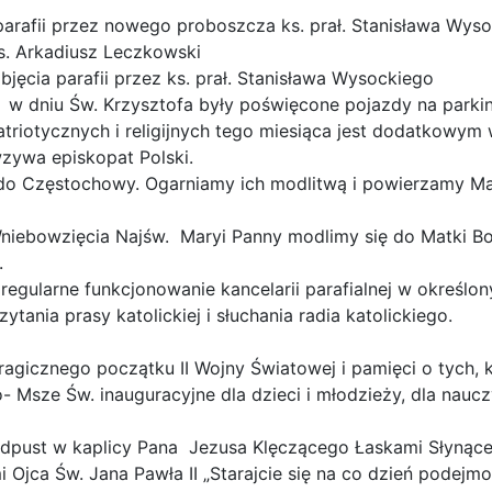
parafii przez nowego proboszcza ks. prał. Stanisława Wys
ks. Arkadiusz Leczkowski
objęcia parafii przez ks. prał. Stanisława Wysockiego
 w dniu Św. Krzysztofa były poświęcone pojazdy na parki
riotycznych i religijnych tego miesiąca jest dodatkowy
zywa episkopat Polski.
do Częstochowy. Ogarniamy ich modlitwą i powierzamy Mat
iebowzięcia Najśw. Maryi Panny modlimy się do Matki Boże
.
egularne funkcjonowanie kancelarii parafialnej w określo
ytania prasy katolickiej i słuchania radia katolickiego.
ragicznego początku II Wojny Światowej i pamięci o tych, k
Msze Św. inauguracyjne dla dzieci i młodzieży, dla nauczy
odpust w kaplicy Pana Jezusa Klęczącego Łaskami Słynąc
Ojca Św. Jana Pawła II „Starajcie się na co dzień podejm