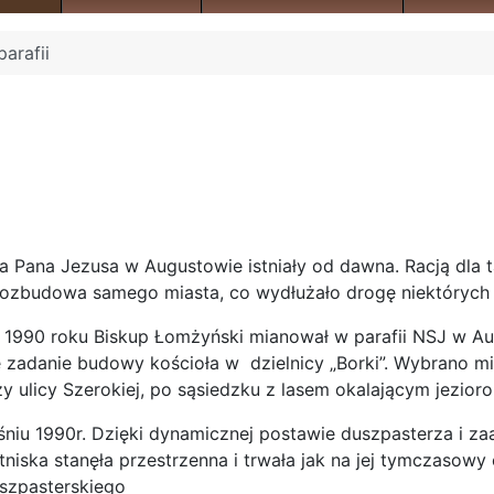
parafii
ca Pana Jezusa w Augustowie istniały od dawna. Racją dla t
 rozbudowa samego miasta, co wydłużało drogę niektórych 
eni 1990 roku Biskup Łomżyński mianował w parafii NSJ w A
 zadanie budowy kościoła w dzielnicy „Borki”. Wybrano 
y ulicy Szerokiej, po sąsiedzku z lasem okalającym jezior
śniu 1990r. Dzięki dynamicznej postawie duszpasterza i z
niska stanęła przestrzenna i trwała jak na jej tymczasowy 
uszpasterskiego