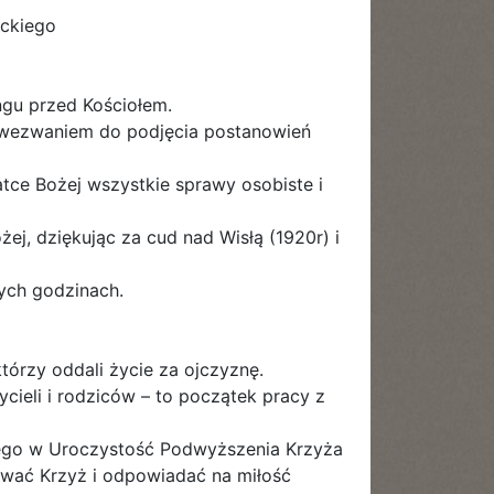
ockiego
ngu przed Kościołem.
m wezwaniem do podjęcia postanowień
ce Bożej wszystkie sprawy osobiste i
j, dziękując za cud nad Wisłą (1920r) i
nych godzinach.
tórzy oddali życie za ojczyznę.
cieli i rodziców – to początek pracy z
ego w Uroczystość Podwyższenia Krzyża
ować Krzyż i odpowiadać na miłość