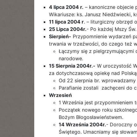
4 lipca 2004 r.
– kanoniczne objecie 
Wikariusze: ks. Janusz Niedźwiecki, 
11 lipca 2004 r
. – liturgiczny obrzęd 
25 Lipca 2004r.
- Po każdej Mszy Św.
Sierpień-
Przypomnienie wydarzeń pat
trwania w trzeźwości, do czego też w
Łączymy się z pielgrzymującymi 
narodowe.
15 Sierpnia 2004r.-
W uroczystość Wn
za dotychczasową opiekę nad Polską
Od 22 sierpnia br. wprowadzamy r
Parafianie zostali zachęceni do cz
Wrzesień
1 Września jest przypomnieniem t
Początek nowego roku szkolnego- 
Bożym Błogosławieństwem.
14 Września 2004r.
- Doroczny 
Świętego. Umacniamy się słowami 