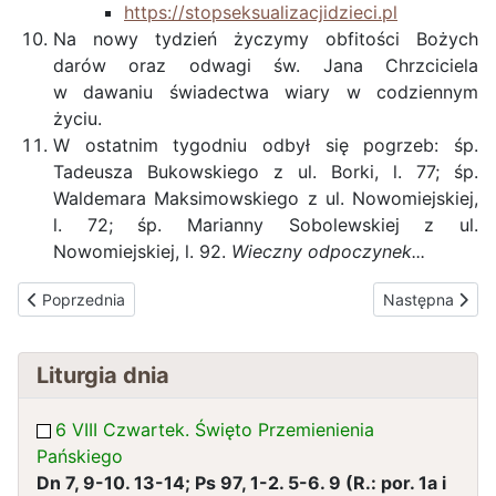
https://stopseksualizacjidzieci.pl
Na nowy tydzień życzymy obfitości Bożych
darów oraz odwagi św. Jana Chrzciciela
w dawaniu świadectwa wiary w codziennym
życiu.
W ostatnim tygodniu odbył się pogrzeb: śp.
Tadeusza Bukowskiego z ul. Borki, l. 77; śp.
Waldemara Maksimowskiego z ul. Nowomiejskiej,
l. 72; śp. Marianny Sobolewskiej z ul.
Nowomiejskiej, l. 92.
Wieczny odpoczynek...
Poprzednia strona: JEZUSA CHRYSTUSA, KRÓLA WSZECHŚWIATA
Następna stro
Poprzednia
Następna
Liturgia dnia
6 VIII Czwartek. Święto Przemienienia
Pańskiego
Dn 7, 9-10. 13-14; Ps 97, 1-2. 5-6. 9 (R.: por. 1a i