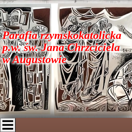
Parafia rzymskokatolicka
p.w. św. Jana Chrzciciela
w Augustowie