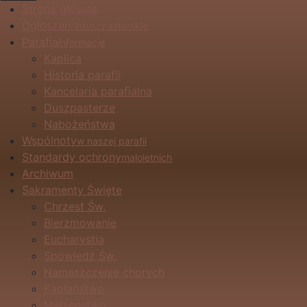
Strona główna
Ogłoszenia
duszpasterskie
Parafia
informacje
Kaplica
Historia parafii
Kancelaria parafialna
Duszpasterze
Nabożeństwa
Wspólnoty
w naszej parafii
Standardy ochrony
małoletnich
Archiwum
Sakramenty Święte
Chrzest Św.
Bierzmowanie
Eucharystia
Spowiedź Św.
Namaszczenie chorych
Kapłaństwo
Małżeństwo