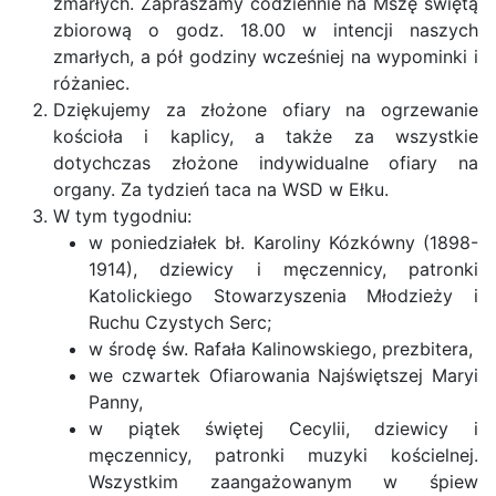
zmarłych. Zapraszamy codziennie na Mszę świętą
zbiorową o godz. 18.00 w intencji naszych
zmarłych, a pół godziny wcześniej na wypominki i
różaniec.
Dziękujemy za złożone ofiary na ogrzewanie
kościoła i kaplicy, a także za wszystkie
dotychczas złożone indywidualne ofiary na
organy. Za tydzień taca na WSD w Ełku.
W tym tygodniu:
w poniedziałek bł. Karoliny Kózkówny (1898-
1914), dziewicy i męczennicy, patronki
Katolickiego Stowarzyszenia Młodzieży i
Ruchu Czystych Serc;
w środę św. Rafała Kalinowskiego, prezbitera,
we czwartek Ofiarowania Najświętszej Maryi
Panny,
w piątek świętej Cecylii, dziewicy i
męczennicy, patronki muzyki kościelnej.
Wszystkim zaangażowanym w śpiew