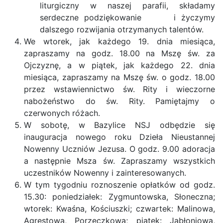
liturgiczny w naszej parafii, składamy
serdeczne podziękowanie i życzymy
dalszego rozwijania otrzymanych talentów.
We wtorek, jak każdego 19. dnia miesiąca,
zapraszamy na godz. 18.00 na Mszę św. za
Ojczyznę, a w piątek, jak każdego 22. dnia
miesiąca, zapraszamy na Mszę św. o godz. 18.00
przez wstawiennictwo św. Rity i wieczorne
nabożeństwo do św. Rity. Pamiętajmy o
czerwonych różach.
W sobotę, w Bazylice NSJ odbędzie się
inauguracja nowego roku Dzieła Nieustannej
Nowenny Uczniów Jezusa. O godz. 9.00 adoracja
a następnie Msza św. Zapraszamy wszystkich
uczestników Nowenny i zainteresowanych.
W tym tygodniu roznoszenie opłatków od godz.
15.30: poniedziałek: Zygmuntowska, Słoneczna;
wtorek: Kwaśna, Kościuszki; czwartek: Malinowa,
Agrestowa, Porzeczkowa; piątek: Jabłoniowa,