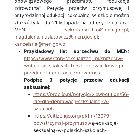
obowiązkowego przedmiotu "edukacja
zdrowotna". Petycję przeciw przymusowej i
antyrodzinnej edukacji seksualnej w szkole można
złożyć tylko do 21 listopada na adresy e-mailowe
MEN:
sekretariat.dko@men.gov.pl
;
magdalena.musiatowicz@men.gov.pl
;
kancelaria@men.gov.pl
Przykładowy list sprzeciwu do MEN:
https://www.stop-seksualizacji.pl/sprzeciw-
wobec-seksualnych-tresci-obowiazkowego-
przedmiotu-edukacji-zdrowotnej/
Podpisz 3 petycje przeciw edukacji
seksualnej:
https://proelio.pl/petycje/viewpetition/56-
nie-dla-deprawacji-seksualnej-w-
szkolach
https://citizengo.org/pl/fm/13979-
powstrzymaj-przymusow
ą-edukację-
seksualną-w-polskich-szkołach-