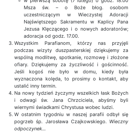
w pierwszą sobotę (7 lutego) o godz. 18.00
Msza św. – o Boże błog. osobom
uczestniczącym w Wieczystej Adoracji
Najświętszego Sakramentu w Kaplicy Pana
Jezusa Klęczącego i o nowych adoratorów;
adoracja od godz. 17.00.
Wszystkim Parafianom, którzy nas przyjęli
podczas wizyty duszpasterskiej dziękujemy za
wspólną modlitwę, spotkanie, rozmowę i złożone
ofiary. Dziękujemy za życzliwość i gościnność.
Jeśli kogoś nie było w domu, kiedy była
wyznaczona kolęda, to prosimy o kontakt, aby
ustalić inny termin.
Na nowy tydzień życzymy wszelkich łask Bożych
i odwagi św. Jana Chrzciciela, abyśmy byli
wiernymi świadkami Chrystusa wobec ludzi.
W ostatnim tygodniu w naszej parafii odbył się
pogrzeb śp. Jarosława Czajkowskiego.
Wieczny
odpoczynek...