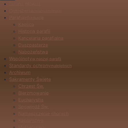
Strona główna
Ogłoszenia
duszpasterskie
Parafia
informacje
Kaplica
Historia parafii
Kancelaria parafialna
Duszpasterze
Nabożeństwa
Wspólnoty
w naszej parafii
Standardy ochrony
małoletnich
Archiwum
Sakramenty Święte
Chrzest Św.
Bierzmowanie
Eucharystia
Spowiedź Św.
Namaszczenie chorych
Kapłaństwo
Małżeństwo