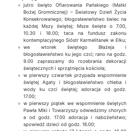
jutro święto Ofiarowania Pańskiego (Matki
Bożej Gromnicznej) – Światowy Dzień Życia
Konsekrowanego; błogosławieństwo świec na
każdej Mszy świętej; Msze święte o 7.00,
10.30 i 18.00; taca na fundusz zakonu
kontemplacyjnego Sióstr Karmelitanek w Ełku;
we wtorek świętego Błażeja i
błogosławieństwo ku jego czci; rano na godz.
9.00 zapraszamy do rozebrania dekoracji
świątecznych i sprzątnięcia kościoła;
w pierwszy czwartek przypada wspomnienie
świętej Agaty i błogosławieństwo chleba i
wody ku czci świętej; adoracja od godz.
17.00;
w pierwszy piątek we wspomnienie świętych
Pawła Miki i Towarzyszy odwiedzimy chorych
a od godz. 17.00 adoracja i nabożeństwo;
spowiedź dzieci od godz. 16.00;