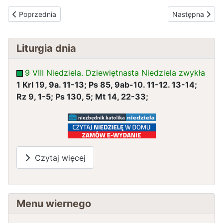
Poprzednia strona: PIĄTA NIEDZIELA ZWYKŁA 8 lutego 2026
Następna stro
Poprzednia
Następna
Liturgia dnia
9 VIII Niedziela. Dziewiętnasta Niedziela zwykła
1 Krl 19, 9a. 11-13; Ps 85, 9ab-10. 11-12. 13-14;
Rz 9, 1-5; Ps 130, 5; Mt 14, 22-33;
Czytaj więcej
Menu wiernego