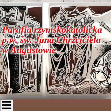
Parafia rzymskokatolicka
p.w. św. Jana Chrzciciela
w Augustowie