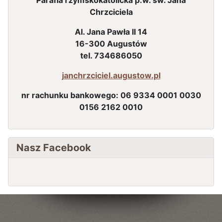
Parafia rzymskokatolicka p.w. św. Jana
Chrzciciela
Al. Jana Pawła II 14
16-300 Augustów
tel. 734686050
janchrzciciel.augustow.pl
nr rachunku bankowego:
06 9334 0001 0030
0156 2162 0010
Nasz Facebook